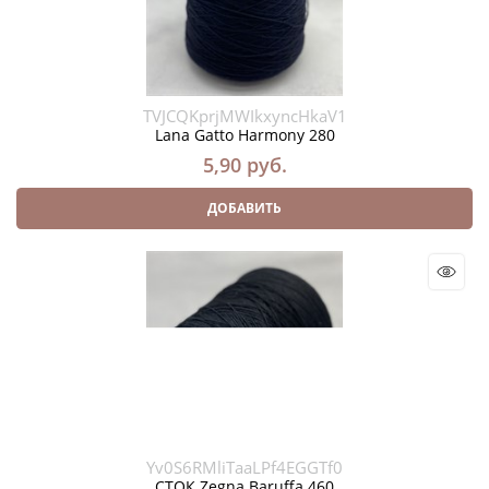
TVJCQKprjMWIkxyncHkaV1
Lana Gatto Harmony 280
5,90
 руб.
ДОБАВИТЬ
Yv0S6RMliTaaLPf4EGGTf0
СТОК Zegna Baruffa 460