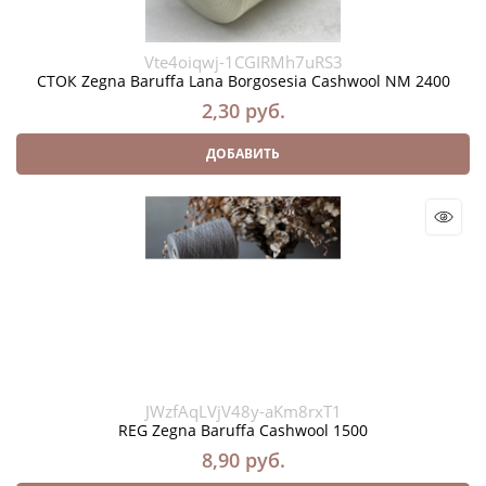
Vte4oiqwj-1CGIRMh7uRS3
СТОК Zegna Baruffa Lana Borgosesia Cashwool NM 2400
2,30
 руб.
ДОБАВИТЬ
JWzfAqLVjV48y-aKm8rxT1
REG Zegna Baruffa Cashwool 1500
8,90
 руб.