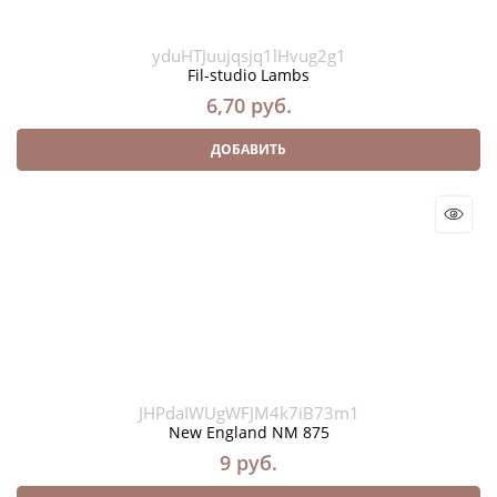
yduHTJuujqsjq1lHvug2g1
Fil-studio Lambs
6,70
 руб.
ДОБАВИТЬ
JHPdaIWUgWFJM4k7iB73m1
New England NM 875
9
 руб.