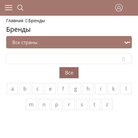
Главная
Бренды
Бренды
Все
a
b
c
e
f
g
h
i
k
l
m
n
p
r
s
t
z